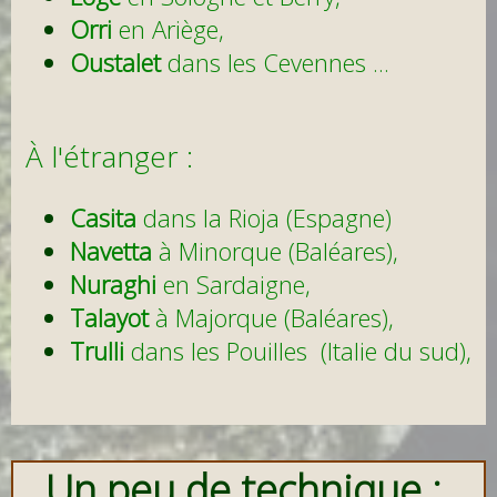
Orri
en Ariège,
Oustalet
dans les Cevennes ...
À l'étranger :
Casita
dans la Rioja (Espagne)
Navetta
à Minorque
(Baléares),
Nuraghi
en Sardaigne,
Talayot
à Majorque (Baléares),
Trulli
dans les Pouilles (Italie du sud),
Un peu de technique :