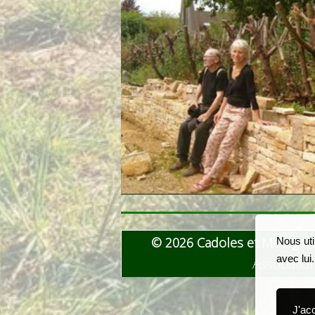
© 2026 Cado
Nous uti
avec lui
Association
J'ac