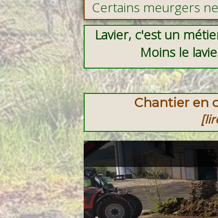
Certains meurgers ne 
l
Lavier, c'est un métie
Moins le lavi
Chantier en 
[li