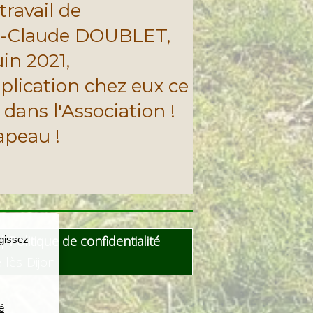
travail de
n-Claude DOUBLET,
uin 2021,
plication chez eux ce
 dans l'Association !
peau !
|
Politique de confidentialité
agissez
le-lès-Dijon
é