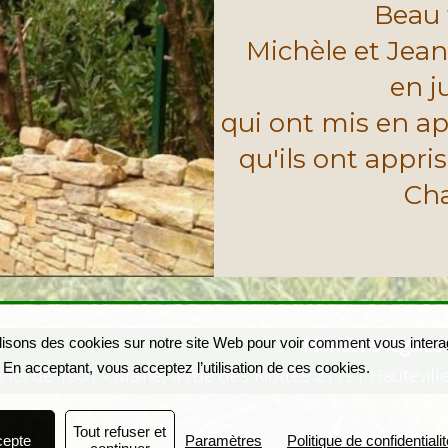
Beau 
Michèle et Jea
en j
qui ont mis en ap
qu'ils ont appris
Cha
les et Meurgers
Mentions légales
lisons des cookies sur notre site Web pour voir comment vous inter
. En acceptant, vous acceptez l’utilisation de ces cookies.
 loi de 1901 - Mairie, 4 rue des Riottes 21121 Hautevil
Tout refuser et
cepte
Paramètres
Politique de confidentialit