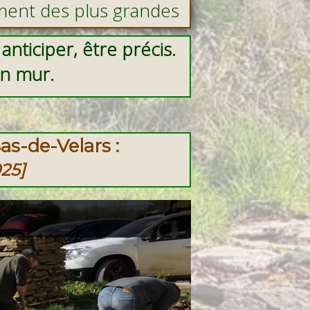
ement des plus grandes
s.
anticiper, être précis.
a son mur.
s-de-Velars :
025]