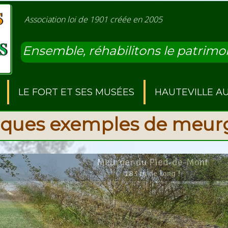
Association loi de 1901 créée en 2005
CONTACT
Ensemble, réhabilitons le patrimoi
LE FORT ET SES MUSÉES
HAUTEVILLE A
ques exemples de meurg
Meurger du Pied-de-Mont
183 m de long !