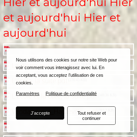
Hier et aujourd'hui Hier
et aujourd'hui Hier et
aujourd'hui
Le sentier des légendes la suite.pdf
(204.87 KB)
Nous utilisons des cookies sur notre site Web pour
La pierre qui vire.pdf
(181.78 KB)
voir comment vous interagissez avec lui. En
acceptant, vous acceptez l’utilisation de ces
L'école, la suite.pdf
(276.45 KB)
cookies.
Paramètres
Politique de confidentialité
L école et la cure, la suite.pdf
(349.36 KB)
Vendanges_a_Hauteville_.pdf
(783.7 KB)
J'accepte
Tout refuser et
continuer
emilienne_la_centenaire_hautevilloise.pdf
(119.