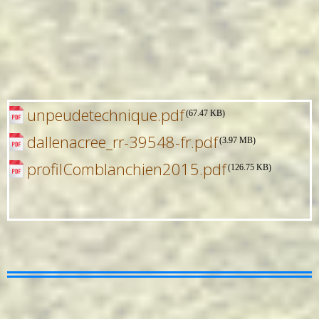
unpeudetechnique.pdf
(67.47 KB)
dallenacree_rr-39548-fr.pdf
(3.97 MB)
profilComblanchien2015.pdf
(126.75 KB)