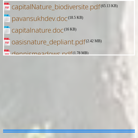
capitalNature_biodiversite.pdf
(65.13 KB)
pavansukhdev.doc
(18.5 KB)
capitalnature.doc
(16 KB)
oasisnature_depliant.pdf
(2.42 MB)
dennismeadows.pdf
(1.78 MB)
nature_biosphere.pdf
(1.66 MB)