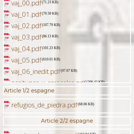
vaj_00.pdf
(71.23 KB)
vaj_01.pdf
(79.59 KB)
vaj_02.pdf
(107.79 KB)
vaj_03.pdf
(86.13 KB)
vaj_04.pdf
(101.23 KB)
vaj_05.pdf
(610.01 KB)
vaj_06_inedit.pdf
(97.07 KB)
aceitunas_y_caracoles.pdf
(206.42 KB)
Article 1/2 espagne
refugios_de_piedra.pdf
(68.06 KB)
Article 2/2 espagne