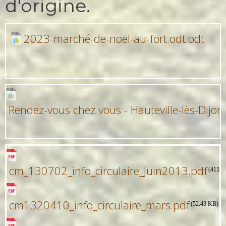
d'origine.
2023-marché-de-noel-au-fort.odt.odt
Rendez-vous chez vous - Hauteville-lès-Dij
cm_130702_info_circulaire_Juin2013.pdf
(415.9
cm1320410_info_circulaire_mars.pdf
(52.43 KB)