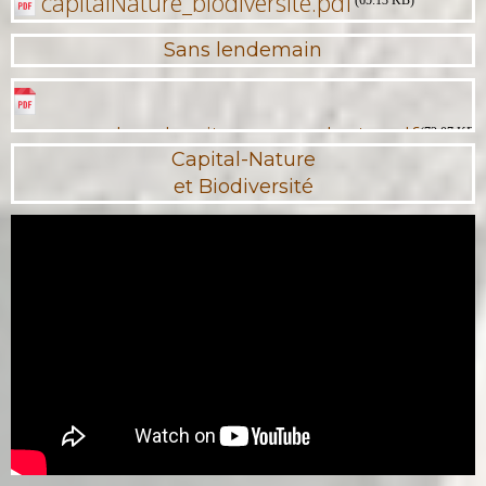
capitalNature_biodiversite.pdf
(65.13 KB)
Sans lendemain
resume_des_chapitres_precedents.pdf
(72.07 KB)
Capital-Nature
et Biodiversité