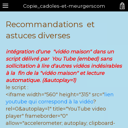
Copie_cadoles-et-meurgerscom
0
Recommandations et
astuces diverses
Inscrivez-vous à notre newsletter
intégration d'une "vidéo maison" dans un
script délivré par You Tube (embed) sans
sollicitation à lire d'autres vidéos indésirables
à la fin de la "vidéo maison" et lecture
automatique. (&autoplay=1)
le script :
<iframe width="560" height="315" src="
lien
youtube qui correspond à la vidéo
?
rel=0&autoplay=1" title="YouTube video
player" frameborder="0"
allow="accelerometer; autoplay; clipboard-