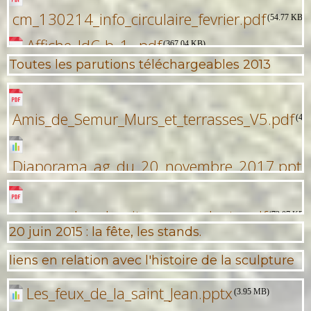
cm_130214_info_circulaire_fevrier.pdf
(54.77 KB)
Affiche_JdC-b_1_.pdf
(367.04 KB)
Toutes les parutions téléchargeables 2013
martailly.pdf
(101.36 KB)
7sept2013_Maranges.pdf
(81.72 KB)
Amis_de_Semur_Murs_et_terrasses_V5.pdf
(42
Diaporama_ag_du_20_novembre_2017.pptx
resume_des_chapitres_precedents.pdf
(72.07 KB)
20 juin 2015 : la fête, les stands.
liens en relation avec l'histoire de la sculpture
Les_feux_de_la_saint_Jean.pptx
(3.95 MB)