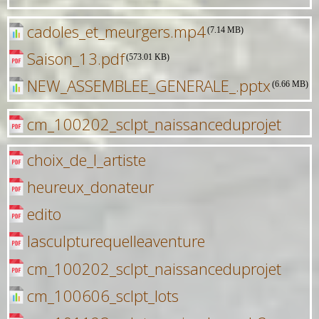
cadoles_et_meurgers.mp4
(7.14 MB)
Saison_13.pdf
(573.01 KB)
NEW_ASSEMBLEE_GENERALE_.pptx
(6.66 MB)
cm_100202_sclpt_naissanceduprojet
choix_de_l_artiste
heureux_donateur
edito
lasculpturequelleaventure
cm_100202_sclpt_naissanceduprojet
cm_100606_sclpt_lots