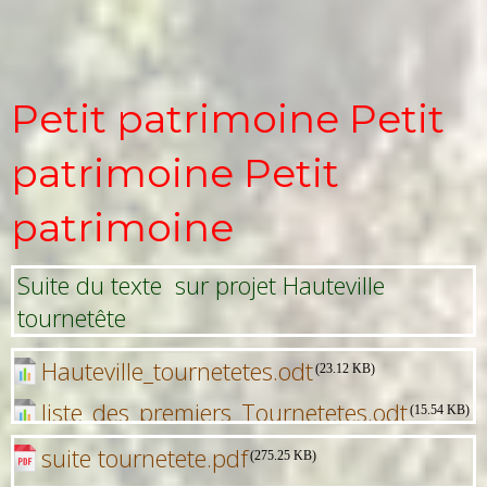
Petit patrimoine Petit
patrimoine Petit
patrimoine
Suite du texte sur projet Hauteville
tournetête
Hauteville_tournetetes.odt
(23.12 KB)
liste_des_premiers_Tournetetes.odt
(15.54 KB)
suite tournetete.pdf
(275.25 KB)