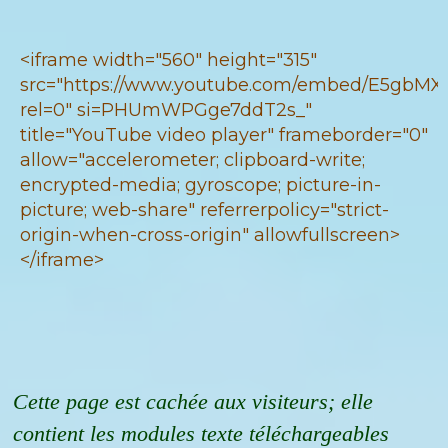
<iframe width="560" height="315"
src="https://www.youtube.com/embed/E5gbMX
rel=0" si=PHUmWPGge7ddT2s_"
title="YouTube video player" frameborder="0"
allow="accelerometer; clipboard-write;
encrypted-media; gyroscope; picture-in-
picture; web-share" referrerpolicy="strict-
origin-when-cross-origin" allowfullscreen>
</iframe>
Cette page est cachée aux visiteurs; elle
contient les modules texte téléchargeables