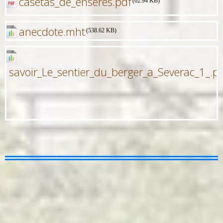
casetas_de_enseres.pdf
(62.94 KB)
anecdote.mht
(538.62 KB)
savoir_Le_sentier_du_berger_a_Severac_1_.p