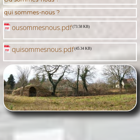
qui sommes-nous ?
ousommesnous.pdf
(73.58 KB)
quisommesnous.pdf
(45.34 KB)