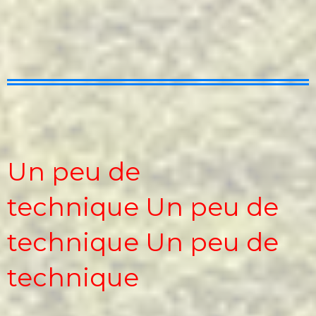
cm_061108_ag2006_rapportactivite.doc
cm_080521_info_circulairemai2008.doc
iletaitunefoisdeuxfoistroisfois2014_2.pdf
Un peu de
technique Un peu de
technique Un peu de
technique