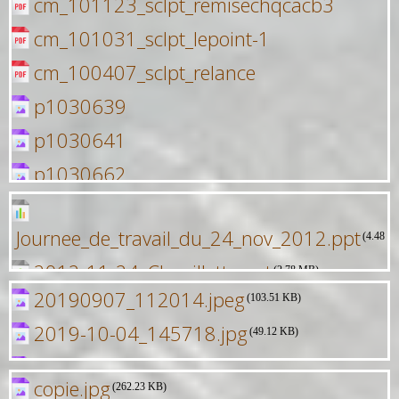
cm_101123_sclpt_remisechqcacb3
cm_101031_sclpt_lepoint-1
cm_100407_sclpt_relance
p1030639
p1030641
p1030662
p1030640
Journee_de_travail_du_24_nov_2012.ppt
p1030715
(4.48 M
2012-11-24_Chenillette.ppt
(2.78 MB)
20190907_112014.jpeg
(103.51 KB)
2019-10-04_145718.jpg
(49.12 KB)
Xavier.jpg
(109.5 KB)
copie.jpg
(262.23 KB)