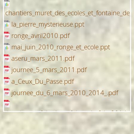
chantiers_muret_des_ecoles_et_fontaine_de_
la_pierre_mysterieuse.ppt
ronge_avril2010.pdf
mai_juin_2010_ronge_et_ecole.ppt
aseru_mars_2011.pdf
journee_5_mars_2011.pdf
a_Ceux_Du_Passe.pdf
journee_du_6_mars_2010_2014_.pdf
il_etait_une_fois_deux_fois_trois_fois_2014_2
cm_080301_info_circulairefev2008.doc