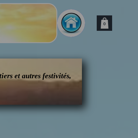
0
ers et autres festivités,