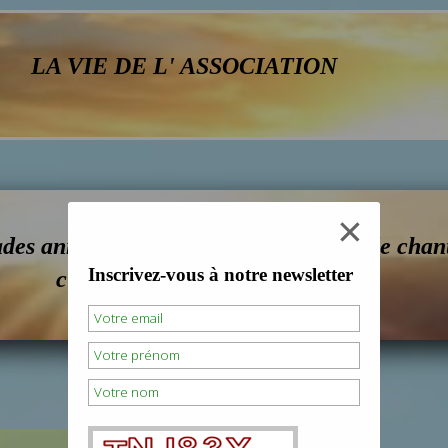
LA VIE DE L' ASSOCIATION
ades annuelles, mais aussi reportages de chanti
Inscrivez-vous à notre newsletter
c'est tout cela qu'on trouve ici.
Souriez, vous êtes filmés ...