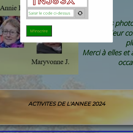
Voici nos photo
talent et leur c
pl
Merci à elles et
occa
ACTIVITES DE L'ANNEE 2024