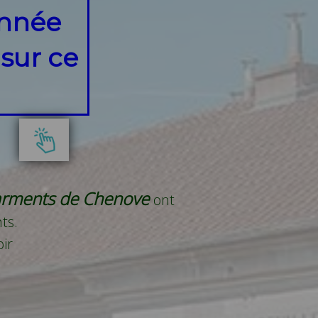
année
 sur ce
 sarments de Chenove
ont
ts.
oir