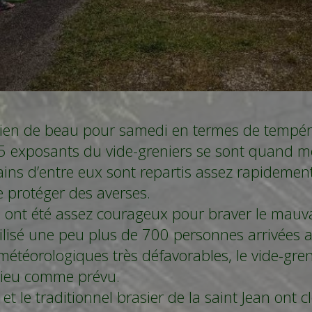
ien de beau pour samedi en termes de tempéra
5 exposants du vide-greniers se sont quand 
ns d’entre eux sont repartis assez rapidement 
 protéger des averses.
s ont été assez courageux pour braver le mauv
sé une peu plus de 700 personnes arrivées a
étéorologiques très défavorables, le vide-gren
u lieu comme prévu.
et le traditionnel brasier de la saint Jean ont c